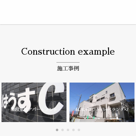
Construction example
施工事例
白と光、ガラスを
トメント
6DK+ロフト×3+ベランダ×2
リビング空